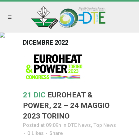
DICEMBRE 2022
21 DIC
EUROHEAT &
POWER, 22 – 24 MAGGIO
2023 TORINO
Posted at 09:09h
in
DTE News
,
Top News
0
Likes
Share