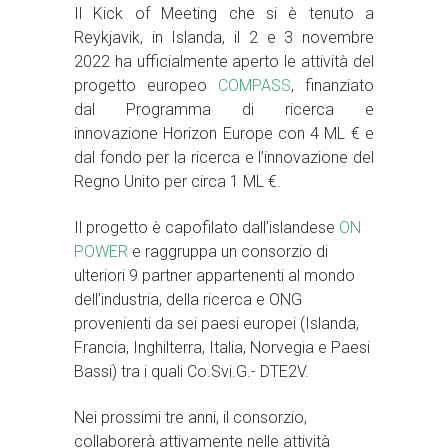
Il
Kick of Meeting che si è tenuto a
Reykjavik, in Islanda, il 2 e 3 novembre
2022 ha ufficialmente aperto le attività del
progetto europeo
COMPASS
, finanziato
dal Programma
di ricerca e
innovazione
Horizon Europe con 4 ML € e
d
al fondo per la ricerca e l’innovazione del
Regno Unito per circa 1 ML €.
Il progetto è capofilato dall’islandese
ON
POWER
e raggruppa un consorzio di
ulteriori 9 partner appartenenti al mondo
dell’industria, della ricerca e ONG
provenienti da sei paesi europei (Islanda,
Francia, Inghilterra, Italia, Norvegia e Paesi
Bassi) tra i quali Co.Svi.G.- DTE2V.
Nei prossimi tre anni, il consorzio,
collaborerà attivamente nelle attività