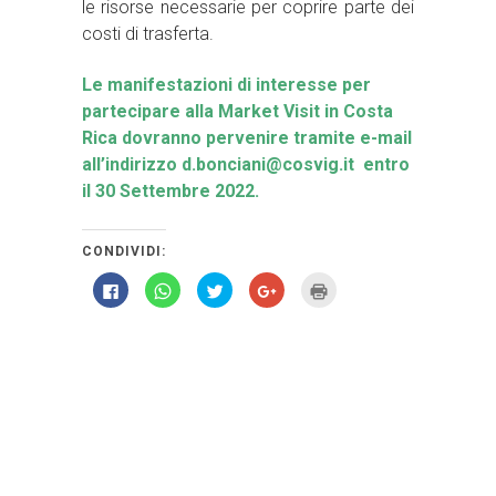
le risorse necessarie per coprire parte dei
costi di trasferta.
Le manifestazioni di interesse per
partecipare alla Market Visit in Costa
Rica dovranno pervenire tramite e-mail
all’indirizzo d.bonciani@cosvig.it entro
il 30 Settembre 2022.
CONDIVIDI:
Fai
Fai
Fai
Fai
Fai
clic
clic
clic
clic
clic
per
per
qui
qui
qui
condividere
condividere
per
per
per
su
su
condividere
condividere
stampare
Facebook
WhatsApp
su
su
(Si
(Si
(Si
Twitter
Google+
apre
apre
apre
(Si
(Si
in
in
in
apre
apre
una
una
una
in
in
nuova
nuova
nuova
una
una
finestra)
finestra)
finestra)
nuova
nuova
finestra)
finestra)