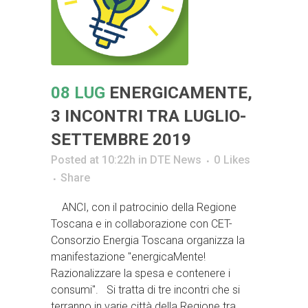
08 LUG
ENERGICAMENTE,
3 INCONTRI TRA LUGLIO-
SETTEMBRE 2019
Posted at 10:22h
in
DTE News
0
Likes
Share
ANCI, con il patrocinio della Regione
Toscana e in collaborazione con CET-
Consorzio Energia Toscana organizza la
manifestazione "energicaMente!
Razionalizzare la spesa e contenere i
consumi". Si tratta di tre incontri che si
terranno in varie città della Regione tra