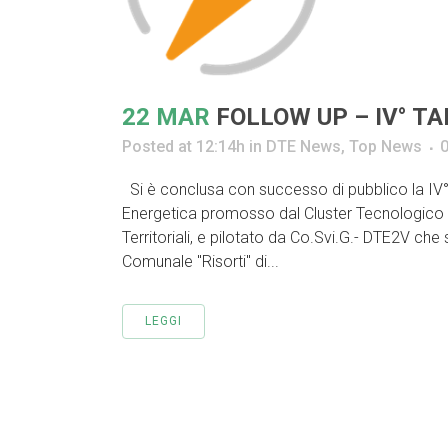
22 MAR
FOLLOW UP – IV° T
Posted at 12:14h
in
DTE News
,
Top News
Si è conclusa con successo di pubblico la I
Energetica promosso dal Cluster Tecnologico N
Territoriali, e pilotato da Co.Svi.G.- DTE2V che
Comunale "Risorti" di...
LEGGI