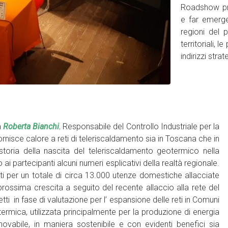
Roadshow pro
e far emerger
regioni del
territoriali, 
indirizzi stra
a
Roberta Bianchi
,
Responsabile del Controllo Industriale
per la
rnisce calore a reti di teleriscaldamento sia in Toscana che in
storia della nascita del teleriscaldamento geotermico nella
 ai partecipanti alcuni numeri esplicativi della realtà regionale.
i per un totale di circa 13.000 utenze domestiche allacciate
prossima crescita a seguito del recente allaccio alla rete del
ti in fase di valutazione per l’ espansione delle reti in Comuni
termica, utilizzata principalmente per la produzione di energia
novabile, in maniera sostenibile e con evidenti benefici sia