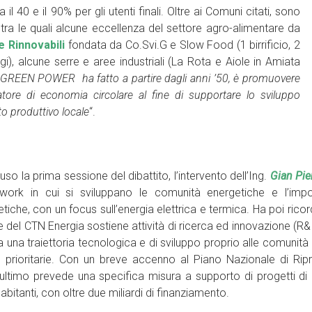
l 40 e il 90% per gli utenti finali. Oltre ai Comuni citati, sono
e tra le quali alcune eccellenza del settore agro-alimentare da
 Rinnovabili
fondata da Co.Svi.G e Slow Food (1 birrificio, 2
i), alcune serre e aree industriali (La Rota e Aiole in Amiata
GREEN POWER ha fatto a partire dagli anni ’50, è promuovere
zatore di economia circol
are al fine di
supportare lo sviluppo
rto produttivo locale
“.
uso la prima sessione del dibattito, l’intervento dell’Ing.
Gian Pie
work in cui si sviluppano le comunità energetiche e l’impor
tiche, con un focus sull’energia elettrica e termica. Ha poi ri
 del CTN Energia sostiene attività di ricerca ed innovazione (R&I)
 una traiettoria tecnologica e di sviluppo proprio alle comunità
I prioritarie. Con un breve accenno al Piano Nazionale di Rip
’ultimo prevede una specifica misura a supporto di progetti d
abitanti, con oltre due miliardi di finanziamento.