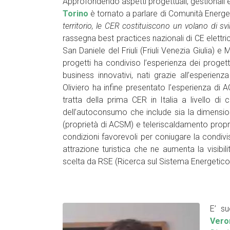
Approfondendo aspetti progettuali, gestionali e f
Torino
è tornato a parlare di Comunità Energet
territorio, le CER costituiscono un volano di sv
rassegna best practices nazionali di CE elettri
San Daniele del Friuli (Friuli Venezia Giulia)
progetti ha condiviso l’esperienza dei proget
business innovativi, nati grazie all’esperie
Oliviero ha infine presentato l’esperienza di 
tratta della prima CER in Italia a livello 
dell’autoconsumo che include sia la dimension
(proprietà di ACSM) e teleriscaldamento proprio
condizioni favorevoli per coniugare la condivis
attrazione turistica che ne aumenta la visibi
scelta da RSE (Ricerca sul Sistema Energetico
E’ su
Vero