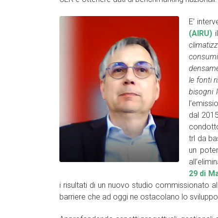
E’ inter
(AIRU)
climatiz
consumi 
densament
le fonti 
bisogni l
l’emissi
dal 2015
condotto
trl da b
un poten
all’elim
29 di M
i risultati di un nuovo studio commissionato al
barriere che ad oggi ne ostacolano lo sviluppo 