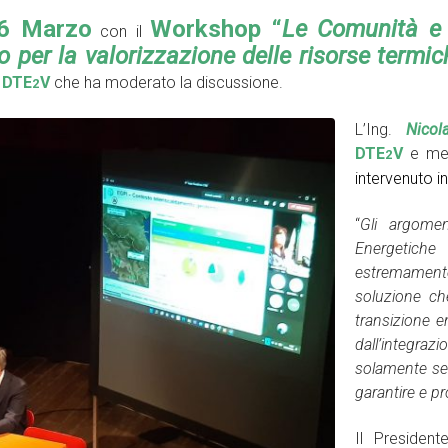
6 Marzo
Workshop “
Le Comunità e l
con il
o per la valorizzazione delle risorse termic
 DTE
V
che ha moderato la discussione.
2
L’Ing.
Nicol
DTE
V
e mem
2
intervenuto i
“
Gli argomen
Energetiche
estremamente
soluzione ch
transizione 
dall’integra
solamente se
garantire e p
Il President