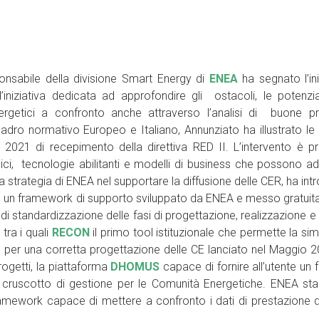
onsabile della divisione Smart Energy di
ENEA
ha segnato l’in
l’iniziativa dedicata ad approfondire gli ostacoli, le potenzia
ergetici a confronto anche attraverso l’analisi di buone pr
uadro normativo Europeo e Italiano, Annunziato ha illustrato le p
e 2021 di recepimento della direttiva RED II. L’intervento è p
dici, tecnologie abilitanti e modelli di business che possono ad
 strategia di ENEA nel supportare la diffusione delle CER, ha intr
, un framework di supporto sviluppato da ENEA e messo gratui
 di standardizzazione delle fasi di progettazione, realizzazione e
tra i quali
RECON
il primo tool istituzionale che permette la sim
umo per una corretta progettazione delle CE lanciato nel Maggio 
rogetti, la piattaforma
DHOMUS
capace di fornire all’utente un
 cruscotto di gestione per le Comunità Energetiche. ENEA st
mework capace di mettere a confronto i dati di prestazione di