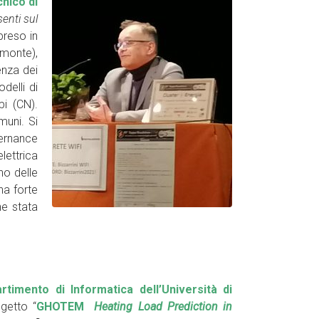
nico di
senti sul
 preso in
emonte),
enza dei
delli di
pi (CN).
muni. Si
vernance
lettrica
no delle
na forte
he stata
artimento di Informatica dell’Università di
ogetto “
GHOTEM
Heating Load Prediction in