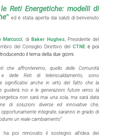
e Reti Energetiche: modelli di
he
“
ed è stata aperta dai saluti di benvenuto
a Marcucci
, di
Baker Hughes
, Presidente del
bro del Consiglio Direttivo del
CTNE
è poi
ntroducendo il tema della due giorni.
ti che affronteremo, quello delle Comunità
 e delle Reti di teleriscaldamento, sono
 significativi anche in virtù del fatto che la
e guiderà noi e le generazioni future verso la
energetica non sarà mai una sola, ma sarà data
zione di soluzioni diverse ed innovative che,
 opportunamente integrate, saranno in grado di
rodurre un reale cambiamento
“.
e ha poi rinnovato il sostegno all’idea dei