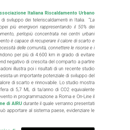
ssociazione Italiana Riscaldamento Urbano
 di sviluppo dei teleriscaldamenti in Italia. “
La
opei più energivori rappresentando il 50% dei
damento, perlopiù concentrata nei centri urbani
mento è capace di recuperare il calore di scarto e
necessità delle comunità, connettere le risorse e i
stendono per più di 4.600 km in grado di evitare
end negativo di crescita del comparto a partire
oni illustra poi i risultati di un recente studio
 esista un importante potenziale di sviluppo del
calore di scarto e rinnovabile. Lo studio mostra
sfera di 5,7 ML di ta/anno di CO2 equivalente
l’evento in programmazione a Roma e On-Line il
ne di AIRU
durante il quale verranno presentati
l può apportare al sistema paese, evidenziare le