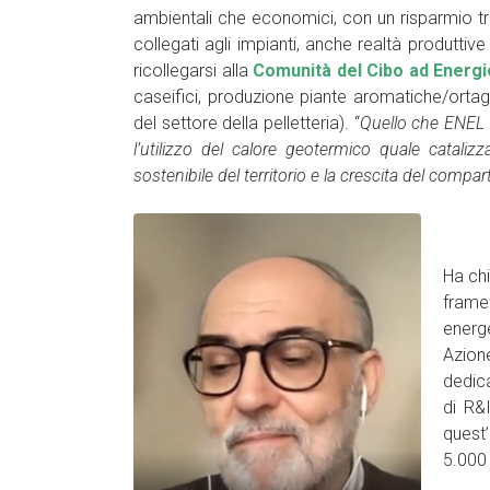
ambientali che economici, con un risparmio tra i
collegati agli impianti, anche realtà produttiv
ricollegarsi alla
Comunità del Cibo ad Energie
caseifici, produzione piante aromatiche/ortagg
del settore della pelletteria). “
Quello che ENEL 
l’utilizzo del calore geotermico quale cataliz
sostenibile del territorio e la crescita del compa
Ha chi
frame
energe
Azione
dedica
di R&
quest
5.000 