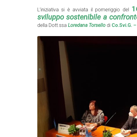
1
L’iniziativa si è avviata il pomeriggio del
sviluppo sostenibile a confront
della Dott.ssa
Loredana Torsello
di
Co.Svi.G.
–