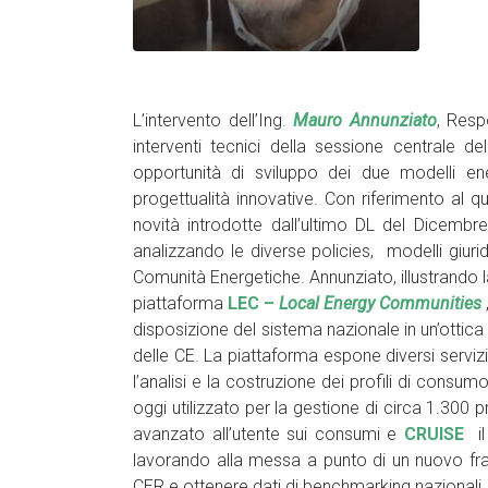
L’intervento dell’Ing.
Mauro Annunziato
, Resp
interventi tecnici della sessione centrale del
opportunità di sviluppo dei due modelli en
progettualità innovative. Con riferimento al q
novità introdotte dall’ultimo DL del Dicembr
analizzando le diverse policies, modelli giuri
Comunità Energetiche. Annunziato, illustrando la
piattaforma
LEC –
Local Energy Communities
disposizione del sistema nazionale in un’ottica
delle CE. La piattaforma espone diversi servizi 
l’analisi e la costruzione dei profili di cons
oggi utilizzato per la gestione di circa 1.300 p
avanzato all’utente sui consumi e
CRUISE
il
lavorando alla messa a punto di un nuovo fra
CER e ottenere dati di benchmarking nazionali.