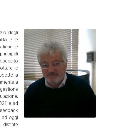
izio degli
lità e le
atiche e
rincipali
roseguito
ottare le
odotto la
tamente a
 gestione
ulazione,
2021 e ad
 feedback
a ad oggi
 distinte