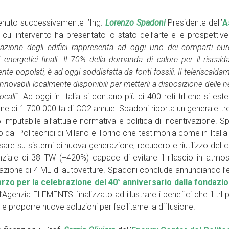
venuto successivamente l’Ing.
Lorenzo Spadoni
Presidente dell’
A
il cui intervento ha presentato lo stato dell’arte e le prospettive
zazione degli edifici rappresenta ad oggi uno dei comparti eur
energetici finali. Il 70% della domanda di calore per il riscal
e popolati, è ad oggi soddisfatta da fonti fossili. Il teleriscalda
rinnovabili localmente disponibili per metterli a disposizione delle 
ocali
“. Ad oggi in Italia si contano più di 400 reti trl che si e
one di 1.700.000 ta di CO2 annue. Spadoni riporta un generale tr
 imputabile all’attuale normativa e politica di incentivazione. Spad
 dai Politecnici di Milano e Torino che testimonia come in Italia
asare su sistemi di nuova generazione, recupero e riutilizzo del 
ziale di 38 TW (+420%) capace di evitare il rilascio in atmo
inazione di 4 ML di autovetture. Spadoni conclude annunciando 
arzo per la celebrazione del 40° anniversario dalla fondazio
l’Agenzia ELEMENTS finalizzato ad illustrare i benefici che il tr
e proporre nuove soluzioni per facilitarne la diffusione.