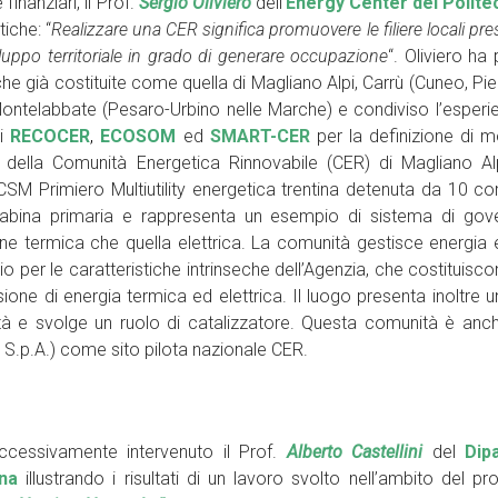
inanziari, il Prof.
Sergio Oliviero
dell’
Energy Center del Politec
iche: “
Realizzare una CER significa promuovere le filiere locali pre
iluppo territoriale in grado di generare occupazione
“. Oliviero ha
che già costituite come quella di Magliano Alpi, Carrù (Cuneo, Pi
 e Montelabbate (Pesaro-Urbino nelle Marche) e condiviso l’esperi
ti
RECOCER
,
ECOSOM
ed
SMART-CER
per la definizione di mo
nza della Comunità Energetica Rinnovabile (CER) di Magliano Al
ACSM Primiero Multiutility energetica trentina detenuta da 10 co
di cabina primaria e rappresenta un esempio di sistema di go
e termica che quella elettrica. La comunità gestisce energia e
 per le caratteristiche intrinseche dell’Agenzia, che costituisco
ione di energia termica ed elettrica. Il luogo presenta inoltre u
lità e svolge un ruolo di catalizzatore. Questa comunità è anc
 S.p.A.) come sito pilota nazionale CER.
ccessivamente intervenuto il Prof.
Alberto Castellini
del
Dip
na
illustrando i risultati di un lavoro svolto nell’ambito del pr