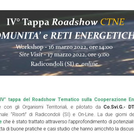
IV° tappa del Roadshow Tematico sulla Cooperazione En
e con gli Organismi Territoriali, e pilotato da
Co.Svi.G.- 
nale “
Risorti
” di Radicondoli (SI) e On-Line. La due giorni del
e
che è stato trattato attraverso l’approfondimento di potenziali
tta di buone pratiche e casi studio che hanno arricchito la discu