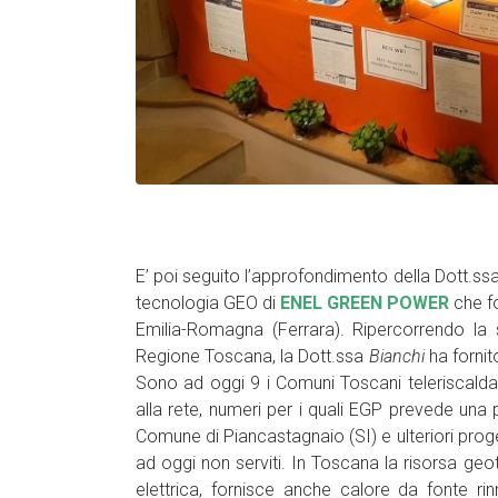
E’ poi seguito l’approfondimento della Dott.ss
tecnologia GEO
d
i
ENEL GREEN POWER
che fo
Emilia-Romagna (Ferrara). R
ipercorrendo la 
Regione Toscana, la Dott.ssa
Bianchi
ha fornito
Sono ad oggi 9 i Comuni Toscani teleriscaldat
alla rete, numeri per i quali EGP prevede una 
Comune di Piancastagnaio (SI) e ulteriori proget
ad oggi non serviti. In Toscana la risorsa geo
elettrica, fornisce anche calore da fonte rin