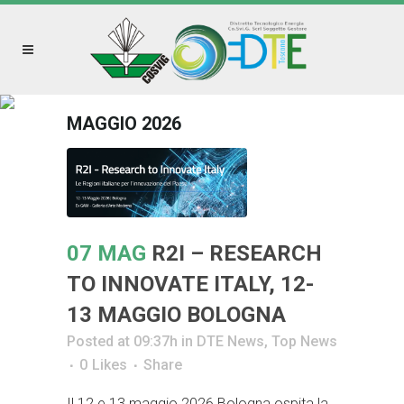
MAGGIO 2026
07 MAG
R2I – RESEARCH
TO INNOVATE ITALY, 12-
13 MAGGIO BOLOGNA
Posted at 09:37h
in
DTE News
,
Top News
0
Likes
Share
Il 12 e 13 maggio 2026 Bologna ospita la