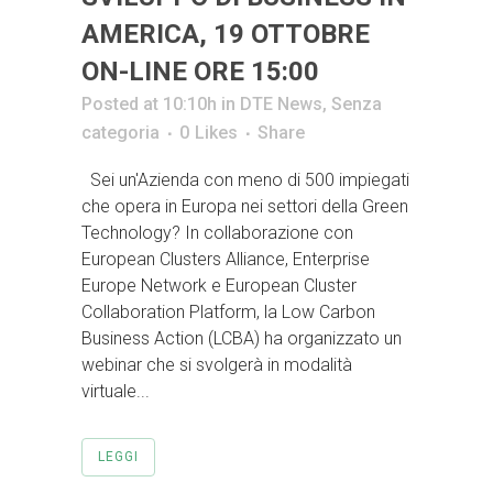
AMERICA, 19 OTTOBRE
ON-LINE ORE 15:00
Posted at 10:10h
in
DTE News
,
Senza
categoria
0
Likes
Share
Sei un'Azienda con meno di 500 impiegati
che opera in Europa nei settori della Green
Technology? In collaborazione con
European Clusters Alliance, Enterprise
Europe Network e European Cluster
Collaboration Platform, la Low Carbon
Business Action (LCBA) ha organizzato un
webinar che si svolgerà in modalità
virtuale...
LEGGI